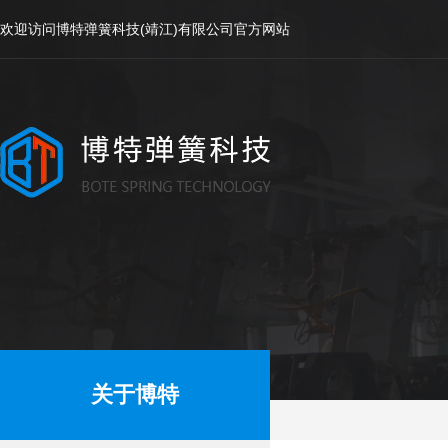
欢迎访问博特弹簧科技(靖江)有限公司官方网站
关于博特