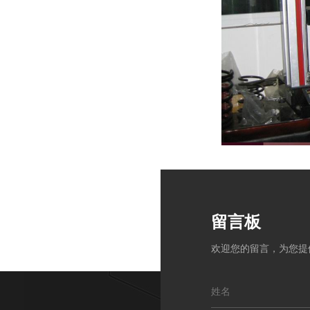
留言板
欢迎您的留言，为您提