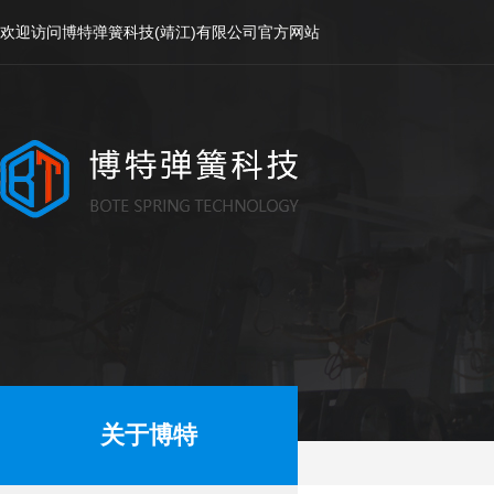
欢迎访问博特弹簧科技(靖江)有限公司官方网站
关于博特