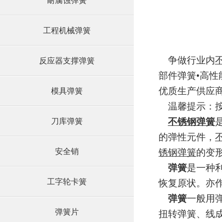
耐腐蚀弹簧
工程机械弹簧
争做行业内
反应器支撑弹簧
部件弹簧•高性
优质生产供应
模具弹簧
温馨提示：
不锈钢弹簧
刀库弹簧
的弹性元件，
安全销
锈钢弹簧
的变
弹簧
是一种
工字轮卡簧
恢复原状。亦作“
弹簧
一般用
弹簧片
扭转弹簧、线