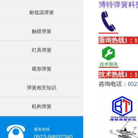
博特弹簧科
耐低温弹簧
触摸弹簧
垂询热线
1
：
1
灯具弹簧
碟形弹簧
技术热线
1
：
1
咨询电话：
052
弹簧相关知识
机构弹簧
服务热线
0523-84832340