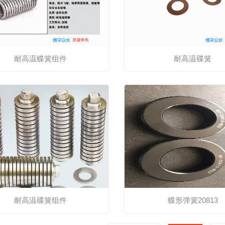
耐高温蝶簧组件
耐高温碟簧
耐高温碟簧组件
蝶形弹簧20813