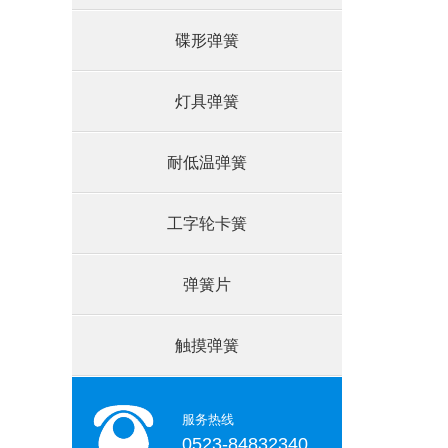
碟形弹簧
灯具弹簧
耐低温弹簧
工字轮卡簧
弹簧片
触摸弹簧
服务热线
0523-84832340