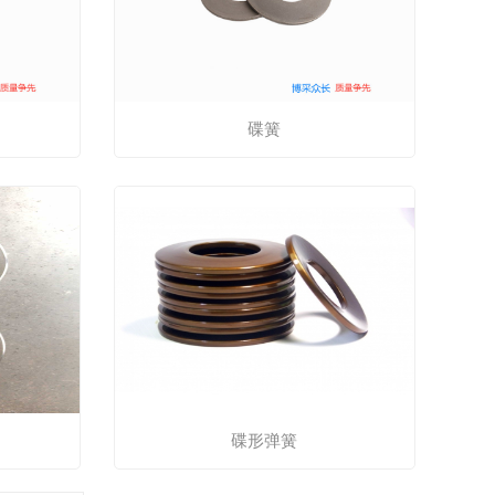
碟簧
碟形弹簧