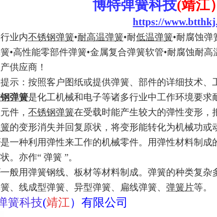
博特弹簧科技
(
靖江
https://www.btthkj
做行业内
不锈钢弹簧
•
耐高温弹簧
•耐
低温弹簧
•耐腐蚀弹
簧•高性能零部件弹簧•金属复合弹簧软管•耐腐蚀耐
生产供应商！
馨提示：按照客户图纸或提供弹簧、部件的详细技术、
锈钢弹簧
是化工机械和电子等诸多行业中工作环境要求
性元件，
不锈钢弹簧
在受载时能产生较大的弹性变形，
弹簧
的变形消失并回复原状，将变形能转化为机械功或
簧
是一种利用弹性来工作的机械零件。用弹性材料制成
状。亦作“ 弹簧 ”。
簧
一般用弹簧钢线、板材等材料制成。弹簧的种类复杂
弹簧、线成型弹簧、异型弹簧、扁线弹簧、
弹簧片
等。
弹簧科技
(
靖江
）有限公司