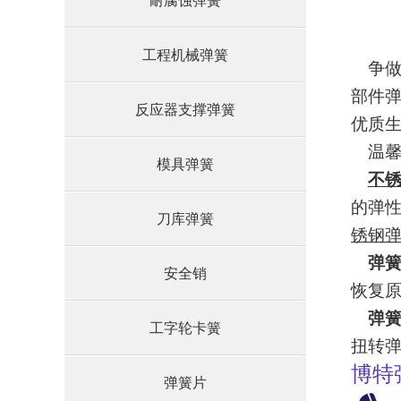
耐腐蚀弹簧
工程机械弹簧
争
部件弹
反应器支撑弹簧
优质
温
模具弹簧
不
的弹
刀库弹簧
锈钢
弹
安全销
恢复原
弹
工字轮卡簧
扭转
博特
弹簧片