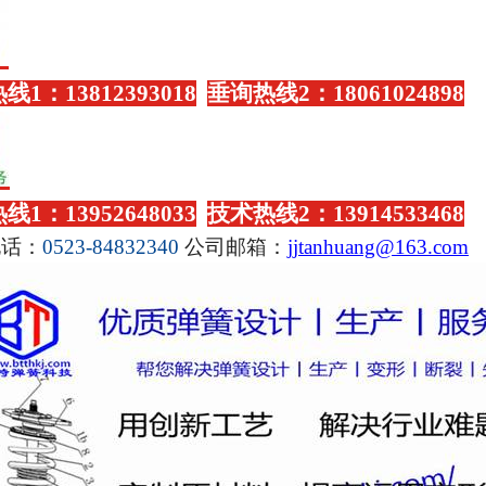
热线
1
：
13812393018
垂询热线
2
：
18061024898
热线
1
：
13952648033
技术热线
2
：
13914533468
电话：
0523-84832340
公司邮箱：
jjtanhuang@163.com