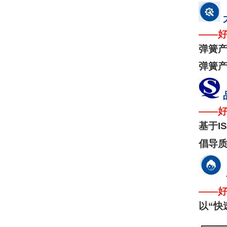
——
弹簧
弹簧
——
基于
I
倡导
——
以
“
快