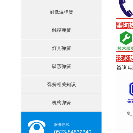
耐低温弹簧
垂询
触摸弹簧
灯具弹簧
技术
碟形弹簧
咨询
弹簧相关知识
机构弹簧
服务热线
0523-84832340