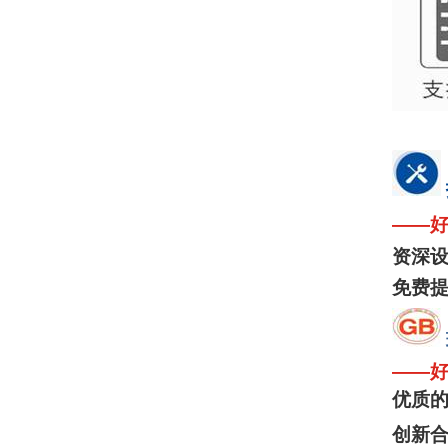
——
资深
免费
——
优质
创新