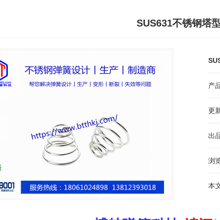
SUS631不锈钢塔
SU
产品
更新
出
浏
本